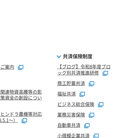
共済保険制度
【ブログ】令和8年度ブロ
のご案内
ック別共済推進研修
商工貯蓄共済
油関連物資高騰等の影
福祉共済
対策資金の創設につい
ビジネス総合保険
マヒンドラ農機等対応
業務災害保険
5.1～）
自動車共済
小規模企業共済