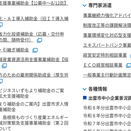
支援事業補助金【公募中～8/12迄】
専門家派遣
事業継続力強化アドバ
化・ＡＩ導入補助金（旧ＩＴ導入補
制度改正等の課題解決
省力化投資補助金（応募・交付申
事業環境変化対応型支
の間、随時受付）
エキスパートバンク事
・引継ぎ補助金
経営安定特別相談事業
域産業資源活用支援事業補助金【採
ＥＣＯ経営相談事業
方のための雇用関係助成金（厚生労
一般事業主行動計画策
各種情報
ビジネスいずもより補助金のご案
拡大支援補助金
出雲市中小企業景況
より補助金のご案内】出雲市求人情
令和８年分出雲市中小
援補助金
令和８年分出雲市中小
】島根県ものづくり産業エネルギー
減対策緊急支援事業補助金（第２回
令和７年分出雲市中小
ついて