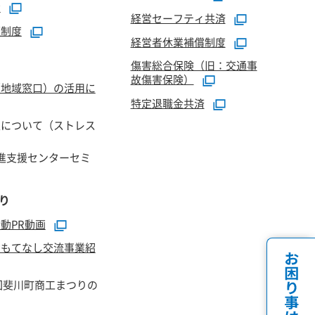
資
経営セーフティ共済
証制度
経営者休業補償制度
傷害総合保険（旧：交通事
故傷害保険）
（地域窓口）の活用に
特定退職金共済
正について（ストレス
進支援センターセミ
り
動PR動画
おもてなし交流事業紹
回斐川町商工まつりの