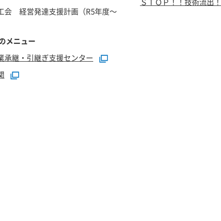
ＳＴＯＰ！！技術流出
工会 経営発達支援計画（R5年度～
のメニュー
業承継・引継ぎ支援センター
関