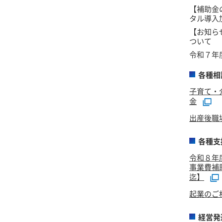
【補助金
タル導入
【お知ら
ついて
令和７年
各種相
子育て・
金
出産後職
各種支
令和８年
事業費補
迄】
起業のご
経営発