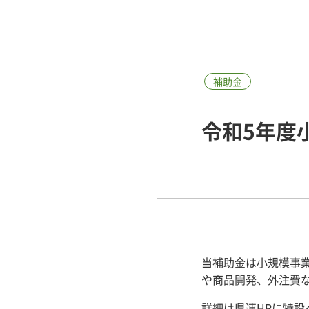
補助金
令和5年度
当補助金は小規模事
や商品開発、外注費
詳細は県連HPに特