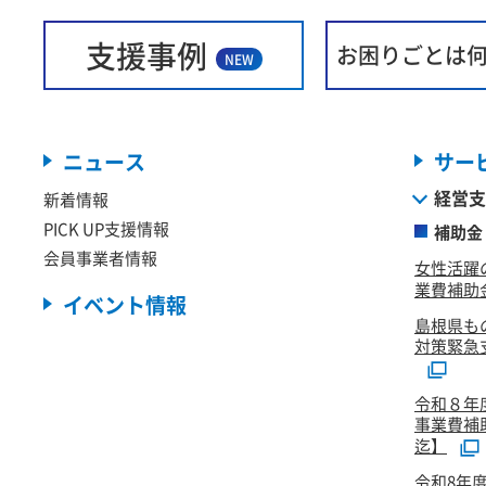
支援事例
お困りごとは
NEW
ニュース
サー
経営支
新着情報
PICK UP支援情報
補助金
会員事業者情報
女性活躍
業費補助金
イベント情報
島根県も
対策緊急
令和８年
事業費補
迄】
令和8年