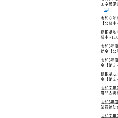
エネ設備
令和８年
【公募中 ～
島根県地
募中 ~12
令和8年
助金【公
令和8年
金【第３次
島根県も
金【第２次
令和７年
展開支援事
令和8年
業費補助
令和７年