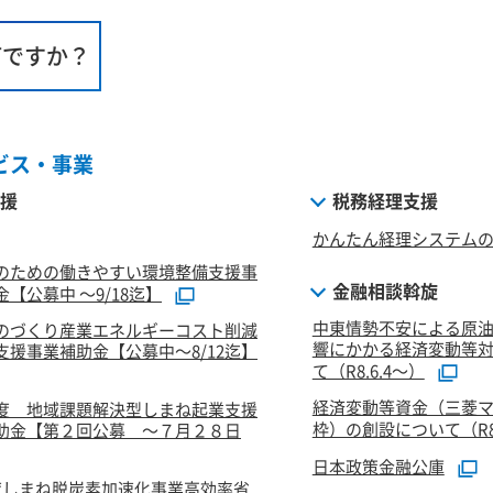
何ですか？
ビス・事業
援
税務経理支援
かんたん経理システム
のための働きやすい環境整備支援事
金融相談斡旋
【公募中 ～9/18迄】
中東情勢不安による原
のづくり産業エネルギーコスト削減
響にかかる経済変動等
支援事業補助金【公募中～8/12迄】
て（R8.6.4～）
経済変動等資金（三菱
度 地域課題解決型しまね起業支援
枠）の創設について（R8.
助金【第２回公募 ～７月２８日
日本政策金融公庫
度しまね脱炭素加速化事業高効率省