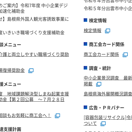
令和６年分出雲市中小
のご案内】令和7年度 中小企業デジ
令和５年分出雲市中小
加速化補助金
せ】島根県外国人観光客誘致事業に
検定情報
検定情報
度いきいき職場づくり支援補助金
商工会カード関係
談メニュー
介護と両立しやすい職場づくり奨励
商工会カード関係
調査・統計
場復帰奨励金
中小企業景況調査 最新
掲載
援メニュー
度 地域課題解決型しまね起業支援
島根県海外展開概況調
助金【第２回公募 ～７月２８日
広告・ＰＲバナー
相談もお気軽に商工会へ！
[容器包装リサイクル]
ついて
達支援計画