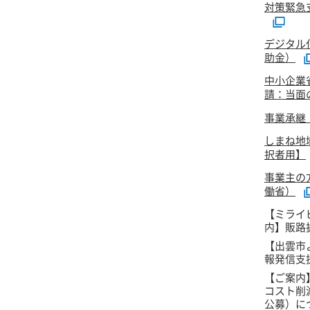
対策緊急
デジタル
助金）
中小企業
請：当面
事業承継
しまね地
択者用】
事業主の
働省）
【ミライ
内】販路
【出雲市
報発信支
【ご案内
コスト削
公募）に