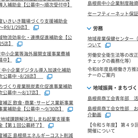
島根県中小企業制度融
導入補助金【公募中～順次受付中】
セーフティーネット保
度いきいき職場づくり支援補助金
R9/1/29迄】
労務
域物流効率化・連携促進補助金【公
地域産業保健センター
/25迄】
ついて
度中小企業等海外展開支援事業費補
労働安全衛生法等の改
募中】
チェックの義務化等）
令和8年度島根働き方推
度 中小企業デジタル導入加速化補助
ナーのご案内
公募中 ~8/28迄】
のづくり産業脱炭素化促進事業補助
地域振興・まちづく
公募中 ～8/17迄】
島根県商工会青年部 活
度補正 飲食･商業･サービス業新事業
島根県商工会女性部 
業補助金【公募中 ～9/30迄】
介動画
度地域課題解決型しまね起業支援事
【令和５年度】 第４９
金【第１回公募終了】
開催について
度補正 島根県エネルギーコスト削減