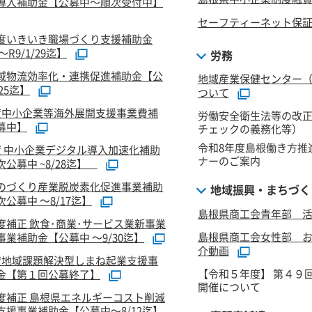
導入補助金【公募中～順次受付中】
セーフティーネット保
度いきいき職場づくり支援補助金
R9/1/29迄】
労務
域物流効率化・連携促進補助金【公
地域産業保健センター
/25迄】
ついて
度中小企業等海外展開支援事業費補
労働安全衛生法等の改
募中】
チェックの義務化等）
令和8年度島根働き方推
度 中小企業デジタル導入加速化補助
ナーのご案内
公募中 ~8/28迄】
のづくり産業脱炭素化促進事業補助
地域振興・まちづく
公募中 ～8/17迄】
島根県商工会青年部 活
度補正 飲食･商業･サービス業新事業
島根県商工会女性部 
業補助金【公募中 ～9/30迄】
介動画
度地域課題解決型しまね起業支援事
【令和５年度】 第４９
金【第１回公募終了】
開催について
度補正 島根県エネルギーコスト削減
支援事業補助金【公募中～8/12迄】