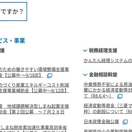
何ですか？
ビス・事業
援
税務経理支援
かんたん経理システム
のための働きやすい環境整備支援事
金融相談斡旋
【公募中 ～9/18迄】
中東情勢不安による原
のづくり産業エネルギーコスト削減
響にかかる経済変動等
支援事業補助金【公募中～8/12迄】
て（R8.6.4～）
経済変動等資金（三菱
度 地域課題解決型しまね起業支援
枠）の創設について（R8.
助金【第２回公募 ～７月２８日
日本政策金融公庫
度しまね脱炭素加速化事業高効率省
島根県中小企業制度融