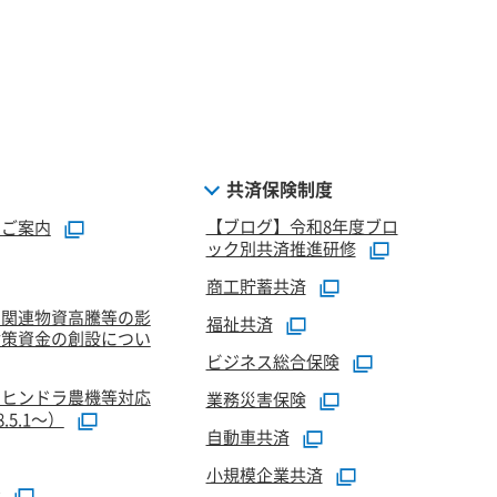
共済保険制度
【ブログ】令和8年度ブロ
のご案内
ック別共済推進研修
商工貯蓄共済
油関連物資高騰等の影
福祉共済
対策資金の創設につい
ビジネス総合保険
マヒンドラ農機等対応
業務災害保険
5.1～）
自動車共済
小規模企業共済
資