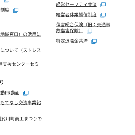
経営セーフティ共済
証制度
経営者休業補償制度
傷害総合保険（旧：交通事
故傷害保険）
（地域窓口）の活用に
特定退職金共済
正について（ストレス
進支援センターセミ
り
動PR動画
おもてなし交流事業紹
回斐川町商工まつりの