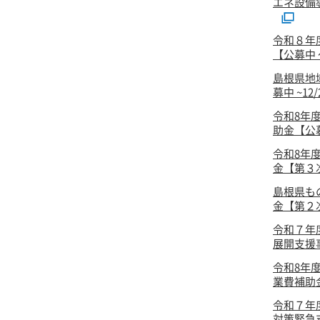
エネ設備
令和８年
【公募中 ～
島根県地
募中 ~12
令和8年
助金【公
令和8年
金【第３次
島根県も
金【第２次
令和７年
展開支援事
令和8年
業費補助
令和７年
対策緊急