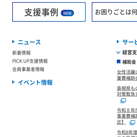
支援事例
お困りごとは
NEW
ニュース
サー
経営支
新着情報
PICK UP支援情報
補助金
会員事業者情報
女性活躍
業費補助金
イベント情報
島根県も
対策緊急
令和８年
事業費補
迄】
令和8年