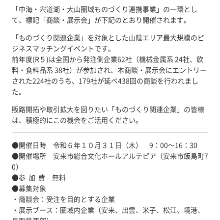
「中海・宍道湖・大山圏域ものづくり連携事業」の一環とし
て、標記「商談・展示会」が下記のとおり開催されます。
「ものづくり関連企業」を対象とした山陰エリア最大規模のビ
ジネスマッチングイベントです。
前年度(R５)は全国から発注側企業62社（機械金属系 24社、飲
料・食料品系 38社）が参加され、本商談・展示会にエントリー
された224社のうち、179社が延べ438回の商談を行われまし
た。
販路開拓や取引拡大を図りたい「ものづくり関連企業」の皆様
は、積極的にこの機会をご活用ください。
●開催日時 令和６年１０月３１日（木） 9：00～16：30
●開催場所 安来市総合文化ホールアルテピア（安来市飯島町7
0）
●参 加 費 無料
●募集対象
・商談会：受注を目的とする企業
・展示ブース：圏域内企業（安来、出雲、米子、松江、境港、