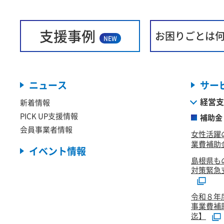
支援事例
お困りごとは
NEW
ニュース
サー
経営支
新着情報
PICK UP支援情報
補助金
会員事業者情報
女性活躍
業費補助金
イベント情報
島根県も
対策緊急
令和８年
事業費補
迄】