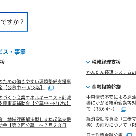
何ですか？
ビス・事業
援
税務経理支援
かんたん経理システム
のための働きやすい環境整備支援事
金融相談斡旋
【公募中 ～9/18迄】
中東情勢不安による原
のづくり産業エネルギーコスト削減
響にかかる経済変動等
支援事業補助金【公募中～8/12迄】
て（R8.6.4～）
経済変動等資金（三菱
度 地域課題解決型しまね起業支援
枠）の創設について（R8.
助金【第２回公募 ～７月２８日
日本政策金融公庫