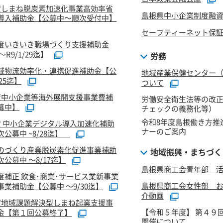
度しまね脱炭素加速化事業高効率省
島根県中小企業制度融
導入補助金【公募中～順次受付中】
セーフティーネット保
度いきいき職場づくり支援補助金
R9/1/29迄】
労務
域物流効率化・連携促進補助金【公
地域産業保健センター
/25迄】
ついて
度中小企業等海外展開支援事業費補
労働安全衛生法等の改
募中】
チェックの義務化等）
令和8年度島根働き方推
度 中小企業デジタル導入加速化補助
ナーのご案内
公募中 ~8/28迄】
のづくり産業脱炭素化促進事業補助
地域振興・まちづく
公募中 ～8/17迄】
島根県商工会青年部 活
度補正 飲食･商業･サービス業新事業
島根県商工会女性部 
業補助金【公募中 ～9/30迄】
介動画
度地域課題解決型しまね起業支援事
【令和５年度】 第４９
金【第１回公募終了】
開催について