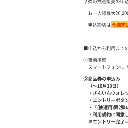
２弾の抽選販売の申
お一人様最大20,0
申込締切は
今週末1
■申込から利用まで
①事前準備
スマートフォンに
②商品券の申込み
（～10月19日）
・さんいんウォレ
・エントリーボタ
・「(抽選用)第2
・利用規約に同意
※エントリー完了