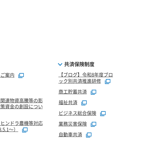
共済保険制度
【ブログ】令和8年度ブロ
のご案内
ック別共済推進研修
商工貯蓄共済
油関連物資高騰等の影
福祉共済
対策資金の創設につい
ビジネス総合保険
マヒンドラ農機等対応
業務災害保険
5.1～）
自動車共済