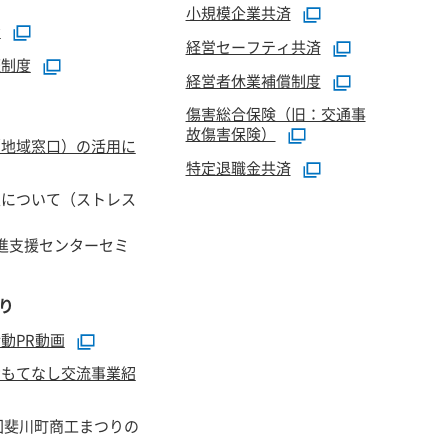
小規模企業共済
資
経営セーフティ共済
証制度
経営者休業補償制度
傷害総合保険（旧：交通事
故傷害保険）
（地域窓口）の活用に
特定退職金共済
正について（ストレス
進支援センターセミ
り
動PR動画
おもてなし交流事業紹
回斐川町商工まつりの