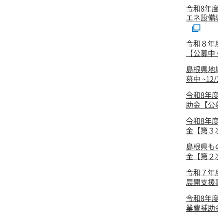
令和8年
エネ設備
令和８年
【公募中 ～
島根県地
募中 ~12
令和8年
助金【公
令和8年
金【第３次
島根県も
金【第２次
令和７年
展開支援事
令和8年
業費補助