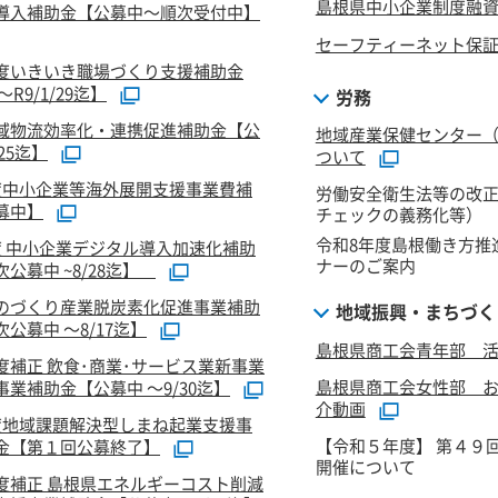
島根県中小企業制度融
導入補助金【公募中～順次受付中】
セーフティーネット保
度いきいき職場づくり支援補助金
R9/1/29迄】
労務
域物流効率化・連携促進補助金【公
地域産業保健センター
/25迄】
ついて
度中小企業等海外展開支援事業費補
労働安全衛生法等の改
募中】
チェックの義務化等）
令和8年度島根働き方推
度 中小企業デジタル導入加速化補助
ナーのご案内
公募中 ~8/28迄】
のづくり産業脱炭素化促進事業補助
地域振興・まちづく
公募中 ～8/17迄】
島根県商工会青年部 活
度補正 飲食･商業･サービス業新事業
島根県商工会女性部 
業補助金【公募中 ～9/30迄】
介動画
度地域課題解決型しまね起業支援事
【令和５年度】 第４９
金【第１回公募終了】
開催について
度補正 島根県エネルギーコスト削減