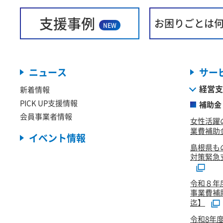
支援事例
お困りごとは
NEW
ニュース
サー
経営支
新着情報
PICK UP支援情報
補助金
会員事業者情報
女性活躍
業費補助金
イベント情報
島根県も
対策緊急
令和８年
事業費補
迄】
令和8年