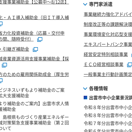
支援事業補助金【公募中～8/12迄】
専門家派遣
事業継続力強化アドバ
化・ＡＩ導入補助金（旧ＩＴ導入補
制度改正等の課題解決
省力化投資補助金（応募・交付申
事業環境変化対応型支
の間、随時受付）
エキスパートバンク事
・引継ぎ補助金
経営安定特別相談事業
域産業資源活用支援事業補助金【採
ＥＣＯ経営相談事業
方のための雇用関係助成金（厚生労
一般事業主行動計画策
各種情報
ビジネスいずもより補助金のご案
拡大支援補助金
出雲市中小企業景況
より補助金のご案内】出雲市求人情
令和８年分出雲市中小
援補助金
令和８年分出雲市中小
】島根県ものづくり産業エネルギー
減対策緊急支援事業補助金（第２回
令和７年分出雲市中小
ついて
令和６年分出雲市中小