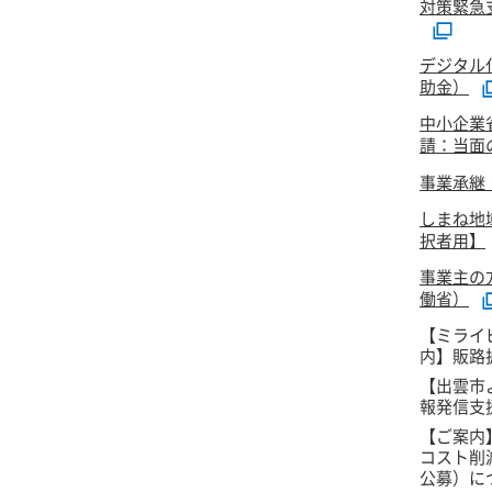
対策緊急
デジタル
助金）
中小企業
請：当面
事業承継
しまね地
択者用】
事業主の
働省）
【ミライ
内】販路
【出雲市
報発信支
【ご案内
コスト削
公募）に