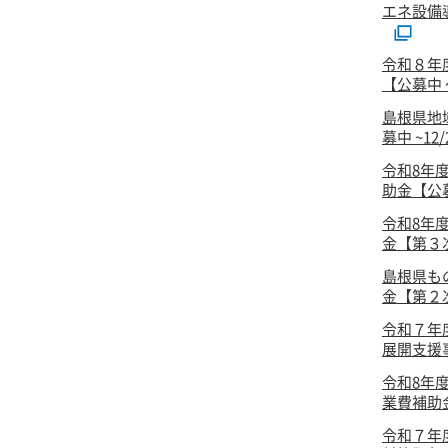
エネ設備
令和８年
【公募中 ～
島根県地
募中 ~12
令和8年
助金【公
令和8年
金【第３次
島根県も
金【第２次
令和７年
展開支援事
令和8年
業費補助
令和７年