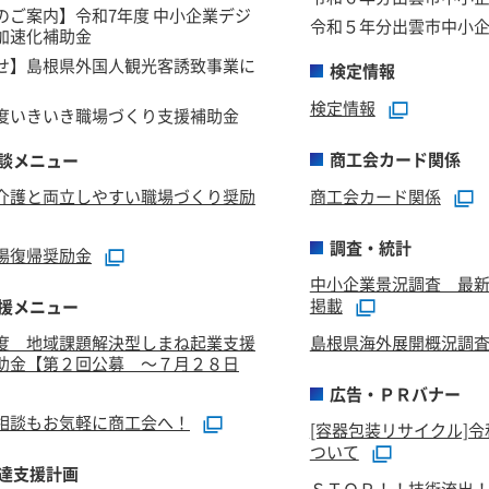
のご案内】令和7年度 中小企業デジ
令和５年分出雲市中小
加速化補助金
せ】島根県外国人観光客誘致事業に
検定情報
検定情報
度いきいき職場づくり支援補助金
商工会カード関係
談メニュー
介護と両立しやすい職場づくり奨励
商工会カード関係
調査・統計
場復帰奨励金
中小企業景況調査 最新
掲載
援メニュー
度 地域課題解決型しまね起業支援
島根県海外展開概況調
助金【第２回公募 ～７月２８日
広告・ＰＲバナー
相談もお気軽に商工会へ！
[容器包装リサイクル]
ついて
達支援計画
ＳＴＯＰ！！技術流出