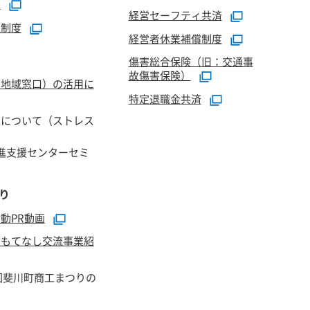
資
経営セーフティ共済
証制度
経営者休業補償制度
傷害総合保険（旧：交通事
故傷害保険）
（地域窓口）の活用に
特定退職金共済
正について（ストレス
進支援センターセミ
り
動PR動画
おもてなし交流事業紹
回斐川町商工まつりの