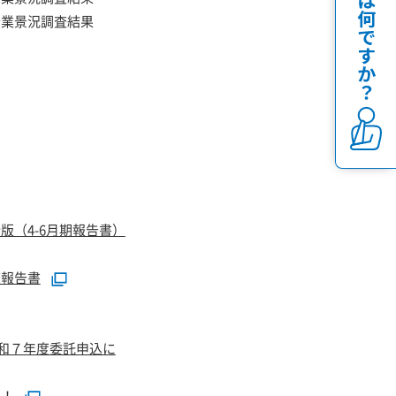
企業景況調査結果
版（4-6月期報告書）
査報告書
令和７年度委託申込に
！！