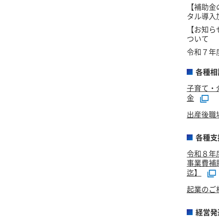
【補助金
タル導入
【お知ら
ついて
令和７年
各種相
子育て・
金
出産後職
各種支
令和８年
事業費補
迄】
起業のご
経営発