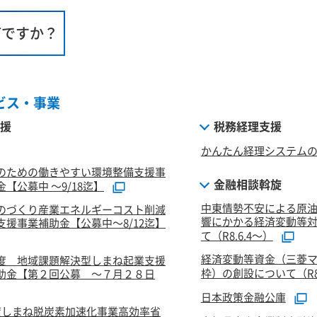
何ですか？
ビス・事業
援
税務経理支援
かんたん経理システム
のための働きやすい環境整備支援事
金融相談斡旋
【公募中 ～9/18迄】
中東情勢不安による原
のづくり産業エネルギーコスト削減
響にかかる経済変動等
支援事業補助金【公募中～8/12迄】
て（R8.6.4～）
経済変動等資金（三菱
度 地域課題解決型しまね起業支援
枠）の創設について（R8.
助金【第２回公募 ～７月２８日
日本政策金融公庫
度しまね脱炭素加速化事業高効率省