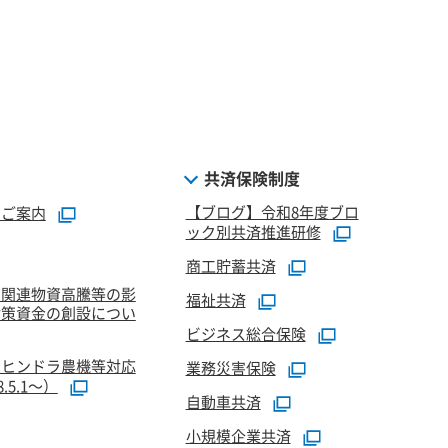
共済保険制度
【ブログ】令和8年度ブロ
のご案内
ック別共済推進研修
商工貯蓄共済
油関連物資高騰等の影
福祉共済
対策資金の創設につい
ビジネス総合保険
マヒンドラ農機等対応
業務災害保険
5.1～）
自動車共済
小規模企業共済